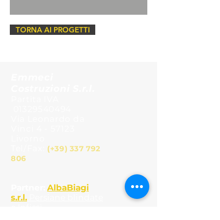
TORNA AI PROGETTI
Emmeci
Costruzioni S.r.l.
Partita IVA
01329540494
Via Leonardo da
Vinci 4 - 57123
Livorno
Tel/Fax:
(+39)
337 792
806
Partner:
AlbaBiagi
s.r.l.
Persiane blindate
e Infissi