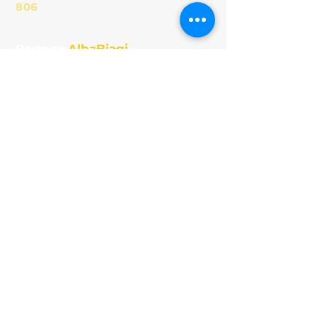
806
Partner:
AlbaBiagi
s.r.l.
Persiane blindate
e Infissi
Privacy e Termini e Condizioni
Obblighi informativi
per le erogazioni
pubbliche 2020: gli
aiuti di Stato e gli
aiuti de minimis
ricevuti dalla nostra
impresa sono
contenuti nel
Registro nazionale
degli aiuti di Stato
di cui all’art. 52
della L. 234/2012.
Inoltre la nostra
società ha ricevuto
contributi a fondo
perduto per euro