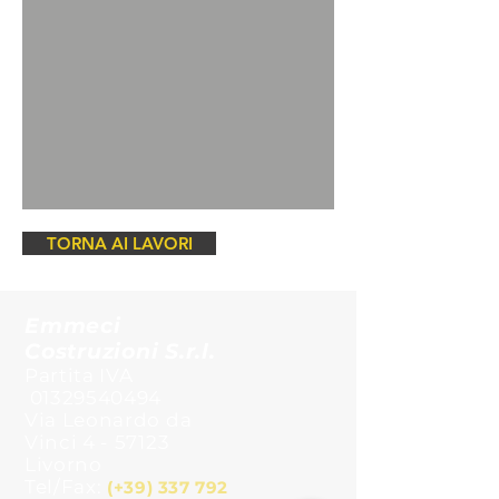
TORNA AI LAVORI
Emmeci
Costruzioni S.r.l.
Partita IVA
01329540494
Via Leonardo da
Vinci 4 - 57123
Livorno
Tel/Fax:
(+39)
337 792